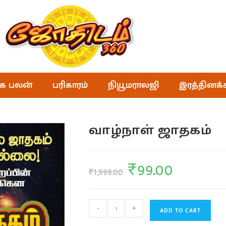
க பலன்
பரிகாரம்
நியூமராலஜி
இரத்தினக்
வாழ்நாள் ஜாதகம்
₹
99.00
₹
1,999.00
-
+
ADD TO CART