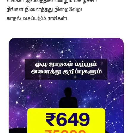
உங்கள் இல்லத்தில் என்றும் மகிழ்ச்சி !
d
நீங்கள் நினைத்தது நிறைவேற!
l
காதல் வசப்படும் ராசிகள்!
y