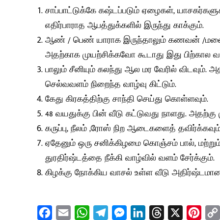
சாப்பாட்டுக்கே கஷ்டப்படும் ஏழைகள், யாசகர்களுக
எதிர்பாராத ஆபத்துக்களில் இருந்து காக்கும்.
ஆண் / பெண் யாராக இருந்தாலும் கணவன் /மன
அதற்காக முயற்சிக்கவோ கூடாது இது பிற்கால வா
பாலும் சீனியும் கலந்து ஆல மர வேரில் விடவும். 
செல்வவளம் நிறைந்த வாழ்வு கிட்டும்.
கேது கிரகத்திற்கு சாந்தி செய்து கொள்ளவும்.
48 வயதுக்கு பின் வீடு கட்டுவது நாளது. அதற்கு 
கருப்பு, நீலம் ,ரோஸ் நிற ஆடைகளைத் தவிர்க்கவும
ஏதேனும் ஒரு சனிக்கிழமை கொஞ்சம் பால், மற்ற
துரதிர்ஷ்டத்தை நீக்கி வாழ்வில் வளம் சேர்க்கும்.
கிழக்கு நோக்கிய வாசல் உள்ள வீடு அதிர்ஷ்டமா
F
E
W
T
M
L
T
X
P