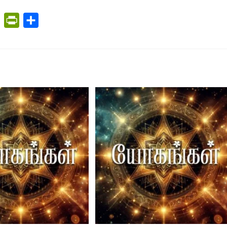
C
P
S
o
r
h
p
i
a
y
n
r
L
t
e
i
F
n
r
k
i
e
n
d
l
y