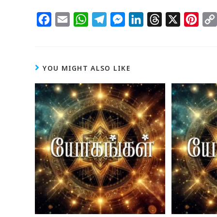
F
E
W
T
M
L
T
X
P
a
m
h
e
e
i
h
i
c
a
a
l
s
n
r
n
e
i
t
e
s
k
e
t
YOU MIGHT ALSO LIKE
b
l
s
g
e
e
a
e
o
A
r
n
d
d
r
o
p
a
g
I
s
e
k
p
m
e
n
s
r
t