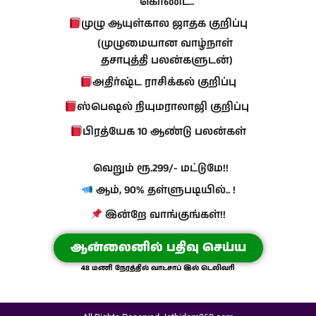
கொண்ட..
முழு ஆயுள்கால ஜாதக குறிப்பு
(முழுமையான வாழ்நாள்
தசாபுத்தி பலன்களுடன்)
அதிர்ஷ்ட ராசிக்கல் குறிப்பு
ஸ்பெஷல் நியுமராலாஜி குறிப்பு
பிரத்யேக 10 ஆண்டு பலன்கள்
வெறும் ரூ.299/- மட்டுமே!!
ஆம், 90% தள்ளுபடியில்.. !
இன்றே வாங்குங்கள்!!
ஆன்லைனில் பதிவு செய்ய
48 மணி நேரத்தில் வாட்சாப் இல் டெலிவரி